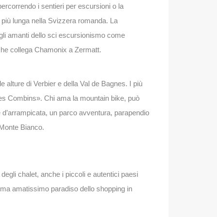
ercorrendo i sentieri per escursioni o la
 la più lunga nella Svizzera romanda. La
ra gli amanti dello sci escursionismo come
 che collega Chamonix a Zermatt.
e alture di Verbier e della Val de Bagnes. I più
 des Combins». Chi ama la mountain bike, può
vie d’arrampicata, un parco avventura, parapendio
l Monte Bianco.
egli chalet, anche i piccoli e autentici paesi
olo ma amatissimo paradiso dello shopping in