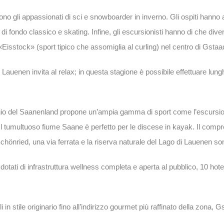
dono gli appassionati di sci e snowboarder in inverno. Gli ospiti hann
di fondo classico e skating. Infine, gli escursionisti hanno di che divert
’«Eisstock» (sport tipico che assomiglia al curling) nel centro di Gstaad, 
 Lauenen invita al relax; in questa stagione è possibile effettuare lungh
io del Saanenland propone un’ampia gamma di sport come l’escursionis
. Il tumultuoso fiume Saane è perfetto per le discese in kayak. Il com
i Schönried, una via ferrata e la riserva naturale del Lago di Lauenen so
otati di infrastruttura wellness completa e aperta al pubblico, 10 hote
bli in stile originario fino all’indirizzo gourmet più raffinato della zona