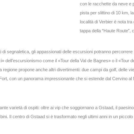
con le racchette da neve e p
pista per slittino di 10 km,
località di Verbier è nota t
tappa della “Haute Route”,
i di segnaletica, gli appassionati delle escursioni potranno percorrere l
ci» dell’escursionismo come il «Tour della Val de Bagnes» o il «Tour
La regione propone anche altri divertimenti: due campi da golf, delle 
Mont-Fort, con un panorama impressionante che si estende dal Cervino a
e varietà di ospiti: oltre ai vip che soggiornano a Gstaad, il paesino d
mbini. Il centro di Gstaad si è trasformato negli ultimi anni in un picc