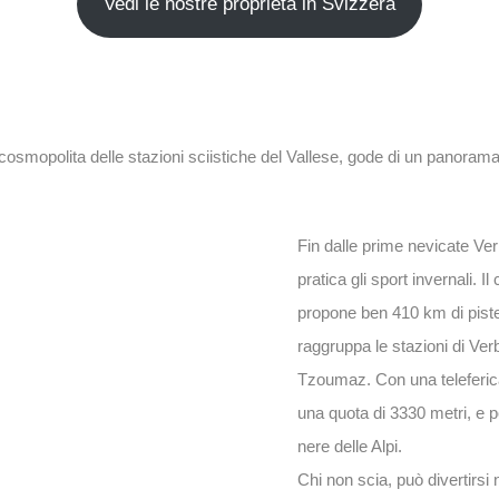
Vedi le nostre proprietà in Svizzera
iù cosmopolita delle stazioni sciistiche del Vallese, gode di un panor
Fin dalle prime nevicate Ver
pratica gli sport invernali. 
propone ben 410 km di piste 
raggruppa le stazioni di Ve
Tzoumaz. Con una teleferica
una quota di 3330 metri, e p
nere delle Alpi.
Chi non scia, può divertirsi