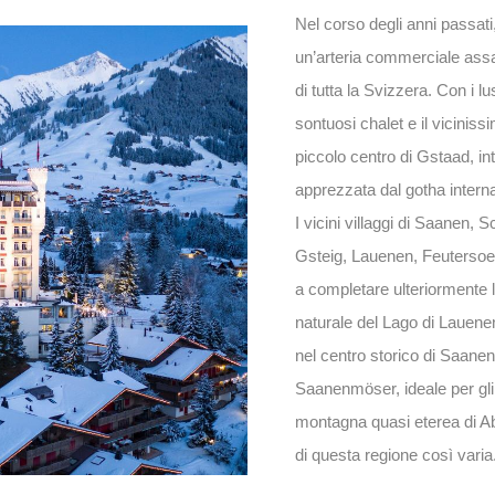
Nel corso degli anni passati,
un’arteria commerciale assa
di tutta la Svizzera. Con i lus
sontuosi chalet e il viciniss
piccolo centro di Gstaad, i
apprezzata dal gotha intern
I vicini villaggi di Saanen
Gsteig, Lauenen, Feutersoe
a completare ulteriormente l
naturale del Lago di Lauenen 
nel centro storico di Saanen
Saanenmöser, ideale per gli s
montagna quasi eterea di Ab
di questa regione così varia