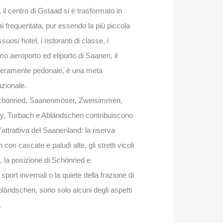
 il centro di Gstaad si è trasformato in
i frequentata, pur essendo la più piccola
suosi hotel, i ristoranti di classe, i
imo aeroporto ed eliporto di Saanen, il
nteramente pedonale, è una meta
azionale.
, Schönried, Saanenmöser, Zweisimmen,
y, Turbach e Abländschen contribuiscono
’attrattiva del Saanenland: la riserva
con cascate e paludi alte, gli stretti vicoli
, la posizione di Schönried e
port invernali o la quiete della frazione di
ländschen, sono solo alcuni degli aspetti
.