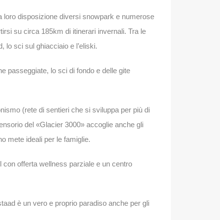
o a loro disposizione diversi snowpark e numerose
irsi su circa 185km di itinerari invernali. Tra le
lo sci sul ghiacciaio e l’eliski.
e passeggiate, lo sci di fondo e delle gite
mo (rete di sentieri che si sviluppa per più di
prensorio del «Glacier 3000» accoglie anche gli
no mete ideali per le famiglie.
l con offerta wellness parziale e un centro
, Gstaad è un vero e proprio paradiso anche per gli