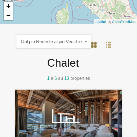
+
−
Leaflet
| ©
OpenStreetMap
Dal più Recente al più Vecchio
Chalet
1
a
6
su
13
properties