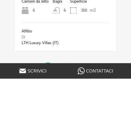
Camere da letto
Bagni
Superficie
m2
6
350
6
Affitto
Di
LTH Luxury Villas (IT)
1
2
3
SCRIVICI
CONTATTACI
Tipologia
Appartamenti di Lusso
Chalet
Ville Comfort