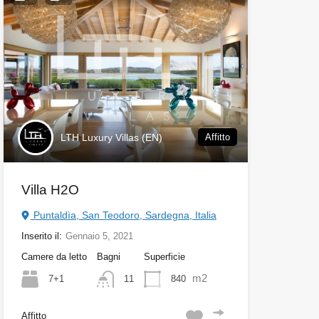
LTH Luxury Villas (EN)
Affitto
Villa H2O
Puntaldìa, San Teodoro, Sardegna, Italia
Inserito il:
Gennaio 5, 2021
Camere da letto
Bagni
Superficie
m2
7+1
840
11
Affitto