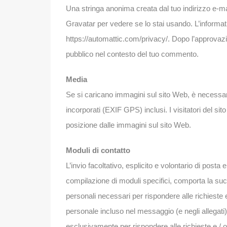
Una stringa anonima creata dal tuo indirizzo e-ma
Gravatar per vedere se lo stai usando. L’informati
https://automattic.com/privacy/. Dopo l’approvazi
pubblico nel contesto del tuo commento.
Media
Se si caricano immagini sul sito Web, è necessari
incorporati (EXIF GPS) inclusi. I visitatori del s
posizione dalle immagini sul sito Web.
Moduli di contatto
L’invio facoltativo, esplicito e volontario di posta e
compilazione di moduli specifici, comporta la succ
personali necessari per rispondere alle richieste e 
personale incluso nel messaggio (e negli allegati)
esclusivamente per rispondere alle richieste e / o f