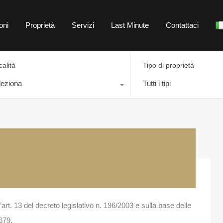
Home
Destinazioni
Proprietà
Servizi
oni
Proprietà
Servizi
Last Minute
Contattaci
calità
Tipo di proprietà
leziona
Tutti i tipi
’art. 13 del decreto legislativo n. 196/2003 e sulla base delle
679.