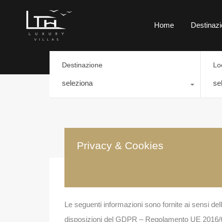
Home
Destinazi
Destinazione
Lo
seleziona
se
Privacy & Cookies
Le seguenti informazioni sono fornite ai sensi dell
disposizioni del GDPR – Regolamento UE 2016/