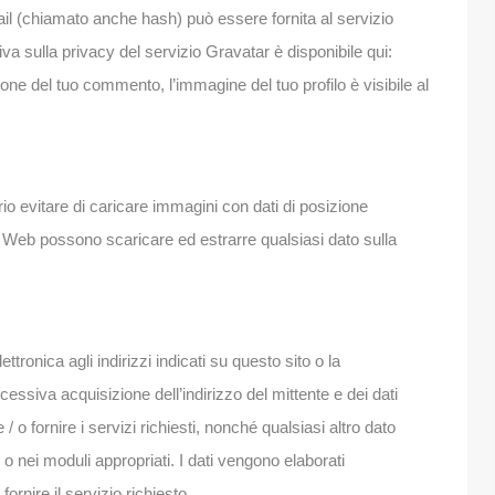
il (chiamato anche hash) può essere fornita al servizio
va sulla privacy del servizio Gravatar è disponibile qui:
one del tuo commento, l’immagine del tuo profilo è visibile al
o evitare di caricare immagini con dati di posizione
ito Web possono scaricare ed estrarre qualsiasi dato sulla
lettronica agli indirizzi indicati su questo sito o la
essiva acquisizione dell’indirizzo del mittente e dei dati
/ o fornire i servizi richiesti, nonché qualsiasi altro dato
 o nei moduli appropriati. I dati vengono elaborati
ornire il servizio richiesto.