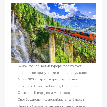
Зимой горнолыжный курорт гарантирует
постоянное присутствие снега и предлагает
более 300 км трасс в трех горнолыжных
регионах: Суннегга-Роторн, Горнерграт-
Стокхорн, Шварцзее и Маттерхорн.
Сноубордисты и фристайлисты выбирают
Церматт Сноупарк, где также тренируются