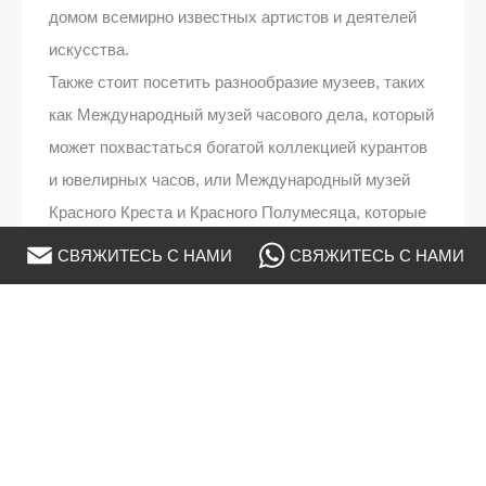
домом всемирно известных артистов и деятелей
искусства.
Также стоит посетить разнообразие музеев, таких
как Международный музей часового дела, который
может похвастаться богатой коллекцией курантов
и ювелирных часов, или Международный музей
Красного Креста и Красного Полумесяца, которые
позволяют вам больше узнать о работе
СВЯЖИТЕСЬ С НАМИ
СВЯЖИТЕСЬ С НАМИ
гуманитарной организации.
Еще одним пунктом назначения, который нельзя
пропустить, является гора Салев, которая
находится в соседней Франции. Менее чем за пять
минут канатная дорога доставит туристов на
высоту 1100 м, откуда открывается
фантастический вид на Женеву, озеро Лемано,