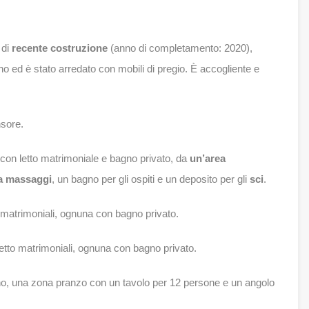
 di
recente costruzione
(anno di completamento: 2020),
gno ed è stato arredato con mobili di pregio. È accogliente e
nsore.
 con letto matrimoniale e bagno privato, da
un’area
a massaggi
, un bagno per gli ospiti e un deposito per gli
sci
.
 matrimoniali, ognuna con bagno privato.
tto matrimoniali, ognuna con bagno privato.
rno, una zona pranzo con un tavolo per 12 persone e un angolo