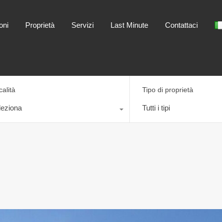
Home
Destinazioni
Proprietà
Servizi
oni
Proprietà
Servizi
Last Minute
Contattaci
calità
Tipo di proprietà
leziona
Tutti i tipi