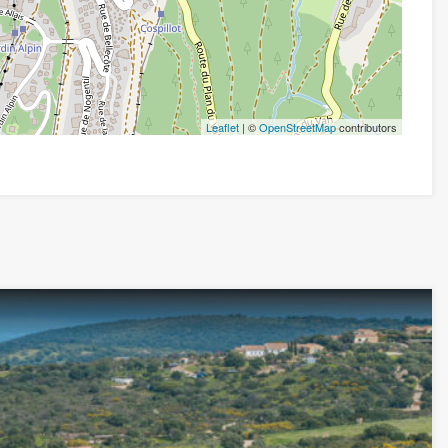
Leaflet
| ©
OpenStreetMap
contributors