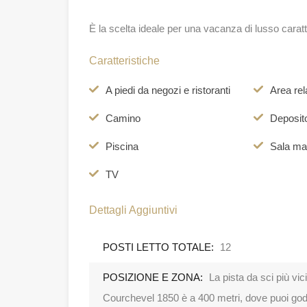
È la scelta ideale per una vacanza di lusso caratt
Caratteristiche
A piedi da negozi e ristoranti
Area rel
Camino
Deposito
Piscina
Sala ma
TV
Dettagli Aggiuntivi
POSTI LETTO TOTALE:
12
POSIZIONE E ZONA:
La pista da sci più vic
Courchevel 1850 è a 400 metri, dove puoi goder