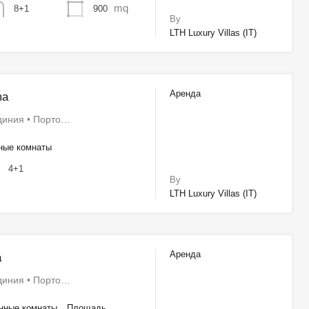
mq
900
8+1
By
LTH Luxury Villas (IT)
Аренда
ma
диния • Порто…
ные комнаты
4+1
By
LTH Luxury Villas (IT)
Аренда
a
диния • Порто…
нные комнаты
Площадь