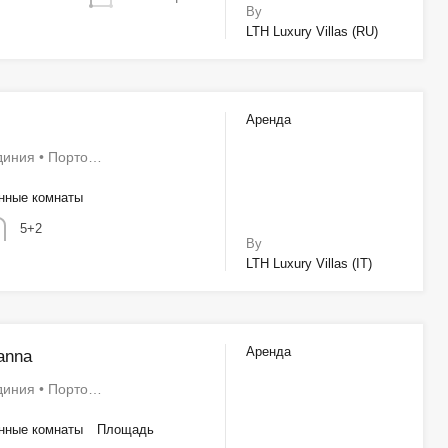
By
LTH Luxury Villas (RU)
Аренда
диния • Порто…
нные комнаты
5+2
By
LTH Luxury Villas (IT)
Аренда
anna
диния • Порто…
нные комнаты
Площадь