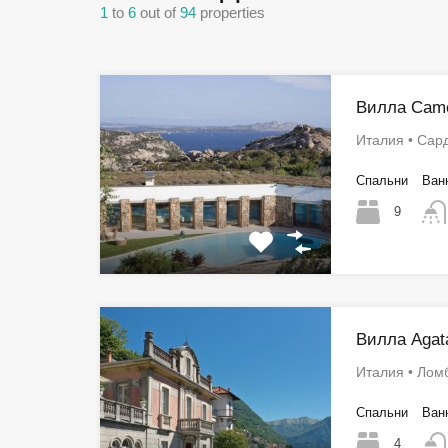
1
to
6
out of
94
properties
Вилла Came
Италия • Сар
Спальни
Ван
9
Вилла Agat
Италия • Лом
Спальни
Ван
4