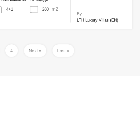
m2
280
4+1
By
LTH Luxury Villas (EN)
4
Next »
Last »