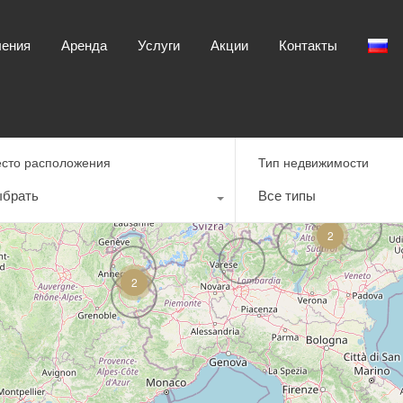
Главная
Направления
Аренда
Услуги
ления
Аренда
Услуги
Акции
Контакты
сто расположения
Тип недвижимости
брать
Все типы
2
2