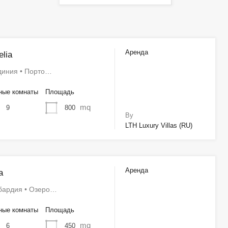
Аренда
lia
диния • Порто…
ные комнаты
Площадь
mq
800
9
By
LTH Luxury Villas (RU)
Аренда
a
бардия • Озеро…
ные комнаты
Площадь
mq
450
6