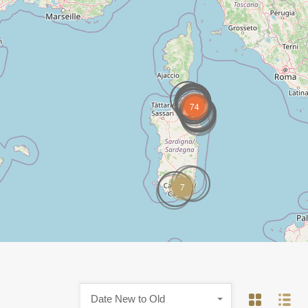
74
7
Date New to Old