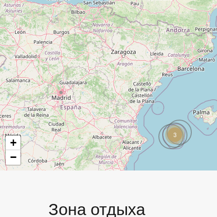
3
+
−
Зона отдыха