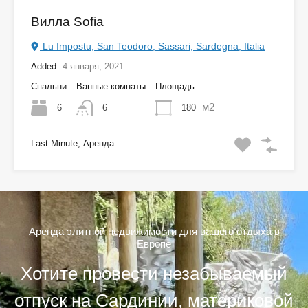
Вилла Sofia
Lu Impostu, San Teodoro, Sassari, Sardegna, Italia
Added:
4 января, 2021
Спальни
Ванные комнаты
Площадь
м2
6
180
6
Last Minute, Аренда
Аренда элитной недвижимости для вашего отдыха в
Европе
Хотите провести незабываемый
отпуск на Сардинии, материковой