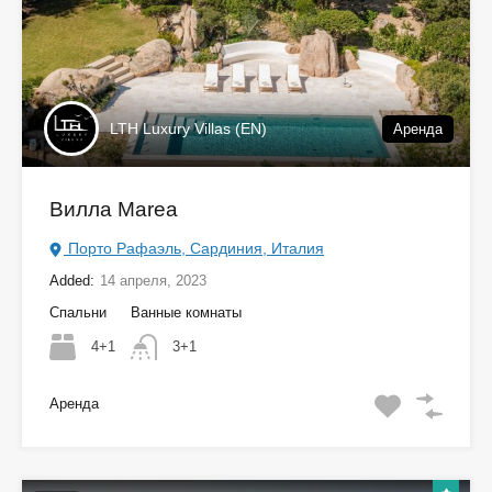
LTH Luxury Villas (EN)
Аренда
Вилла Marea
Порто Рафаэль, Сардиния, Италия
Added:
14 апреля, 2023
Спальни
Ванные комнаты
4+1
3+1
Аренда