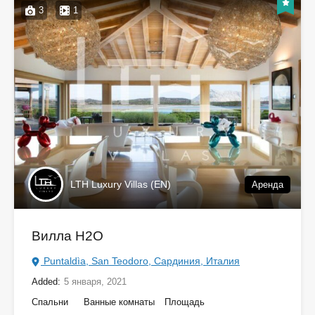
3
1
LTH Luxury Villas (EN)
Аренда
Вилла H2O
Puntaldìa, San Teodoro, Сардиния, Италия
Added:
5 января, 2021
Спальни
Ванные комнаты
Площадь