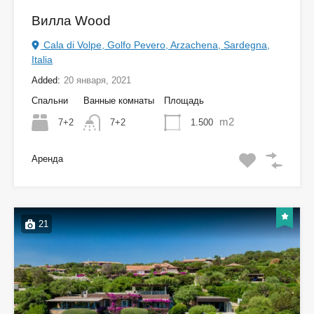
Вилла Wood
Cala di Volpe, Golfo Pevero, Arzachena, Sardegna,
Italia
Added:
20 января, 2021
Спальни
Ванные комнаты
Площадь
m2
7+2
1.500
7+2
Аренда
21