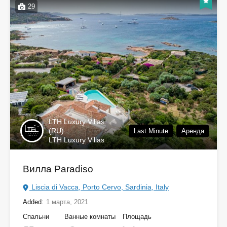
29
LTH Luxury Villas
(RU)
Last Minute
Аренда
LTH Luxury Villas
Вилла Paradiso
Liscia di Vacca, Porto Cervo, Sardinia, Italy
Added:
1 марта, 2021
Спальни
Ванные комнаты
Площадь