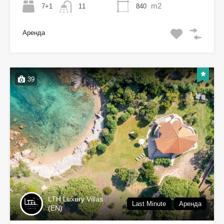
m2
7+1
840
11
Аренда
39
LTH Luxury Villas
Last Minute
Аренда
(EN)