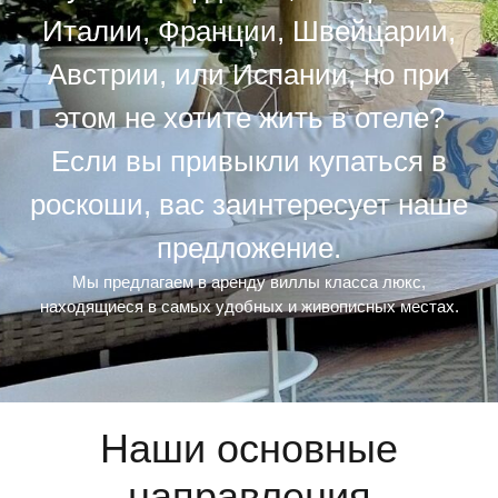
Италии, Франции, Швейцарии,
Австрии, или Испании, но при
этом не хотите жить в отеле?
Если вы привыкли купаться в
роскоши, вас заинтересует наше
предложение.
Мы предлагаем в аренду виллы класса люкс,
находящиеся в самых удобных и живописных местах.
Наши основные
направления