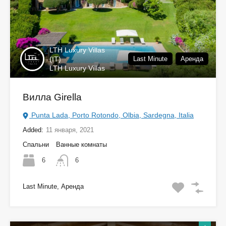
LTH Luxury Villas
(IT)
Last Minute
Аренда
LTH Luxury Villas
Вилла Girella
Punta Lada, Porto Rotondo, Olbia, Sardegna, Italia
Added:
11 января, 2021
Спальни
Ванные комнаты
6
6
Last Minute, Аренда