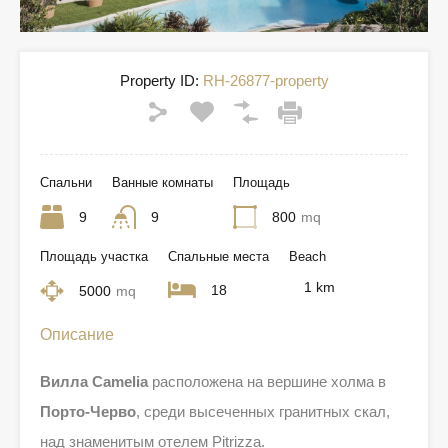
Property ID:
RH-26877-property
Спальни
Ванные комнаты
Площадь
9
9
800
mq
Площадь участка
Спальные места
Beach
1 km
18
5000
mq
Описание
Вилла Camelia
расположена на вершине холма в
Порто-Черво
, среди высеченных гранитных скал,
над знаменитым отелем Pitrizza.