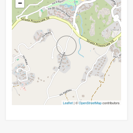
−
Leaflet
| ©
OpenStreetMap
contributors