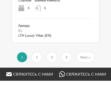
Спальни
Ванные комнаты
6
6
Аренда
By
LTH Luxury Villas (EN)
1
2
3
4
Next »
Last »
СВЯЖИТЕСЬ С НАМИ
СВЯЖИТЕСЬ С НАМИ
Тип недвижимости
Апартаменты Класса Люкс