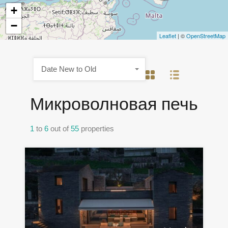
+
−
Leaflet
| ©
OpenStreetMap
Date New to Old
Микроволновая печь
1
to
6
out of
55
properties