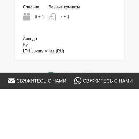
Спальни
Ванные комнаты
6 + 1
7 + 1
Аренда
By
LTH Luxury Villas (RU)
1
2
3
СВЯЖИТЕСЬ С НАМИ
СВЯЖИТЕСЬ С НАМИ
Тип недвижимости
Апартаменты Класса Люкс
Виллы Family