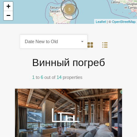
+
5
−
Leaflet
| ©
OpenStreetMap
Date New to Old
Винный погреб
1
to
6
out of
14
properties