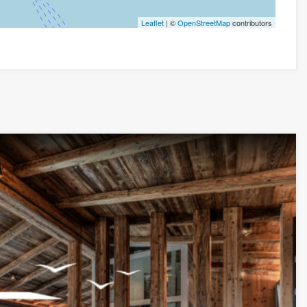
Leaflet
| ©
OpenStreetMap
contributors