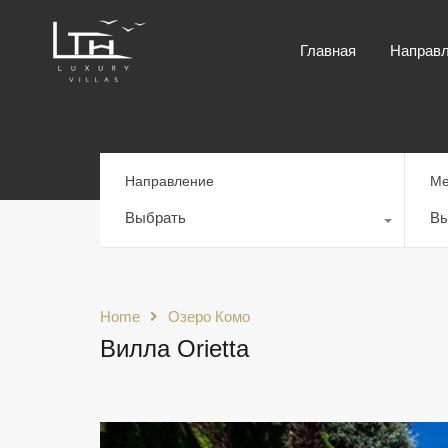
Главная
Направ
Направление
Ме
Выбрать
Вы
Home
Озеро Комо
Вилла Orietta