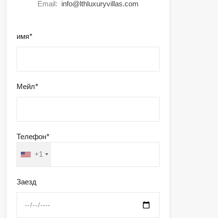
Email:
info@lthluxuryvillas.com
имя
*
Мейл
*
Телефон
*
+1
Заезд