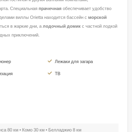
орта. Специальная
прачечная
обеспечивает удобство
делами виллы Orietta находится бассейн с
морской
ться в жаркие дни, а
лодочный домик
с частной лодкой
одных приключений.
ионер
Лежаки для загара
изация
ТВ
са 80 км • Комо 30 км • Белладжио 8 км