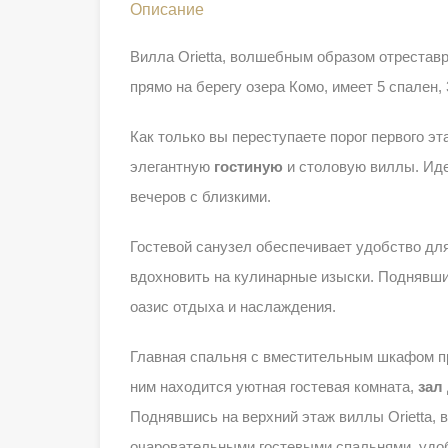
Описание
Вилла Orietta, волшебным образом отрестав
прямо на берегу озера Комо, имеет 5 спален,
Как только вы переступаете порог первого эт
элегантную
гостиную
и столовую виллы. Иде
вечеров с близкими.
Гостевой санузел обеспечивает удобство для
вдохновить на кулинарные изыски. Поднявшис
оазис отдыха и наслаждения.
Главная спальня с вместительным шкафом пр
ним находится уютная гостевая комната,
зал
Поднявшись на верхний этаж виллы Orietta,
очаровательными гостевыми спальнями, удоб